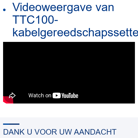
Videoweergave van
TTC100-
kabelgereedschapssett
DANK U VOOR UW AANDACHT