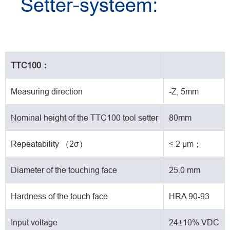
Setter-systeem:
TTC100：
Measuring direction
-Z, 5mm
Nominal height of the TTC100 tool setter
80mm
Repeatability （2σ）
≤ 2 μm；
Diameter of the touching face
25.0 mm
Hardness of the touch face
HRA 90-93
Input voltage
24±10% VDC