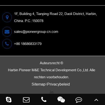
1F, Building 4, Tianping Road 22, Daoli District, Harbin,
China. P.C.:150078
sales@pioneergroup-cn.com
+86 18686833179
Auteursrecht ©
Harbin Pioneer M&E Technical Development Co.,Ltd.
Alle
rechten voorbehouden.
Sitemap
Privacybeleid