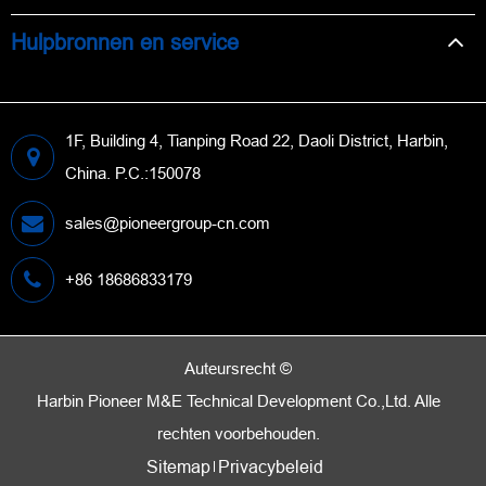
Hulpbronnen en service
1F, Building 4, Tianping Road 22, Daoli District, Harbin,
China. P.C.:150078
sales@pioneergroup-cn.com
+86 18686833179
Auteursrecht ©
Harbin Pioneer M&E Technical Development Co.,Ltd.
Alle
rechten voorbehouden.
Sitemap
Privacybeleid